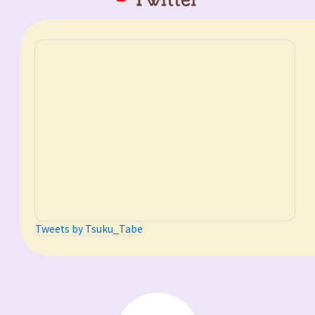
2022.11.15
チャリティプロジェクト開始！
2022.11.01
NHK総合にて夜ドラ「作りたい女と食べた
い女」2022年11月29日から放送スタート
Tweets by Tsuku_Tabe
2022.11.01
「作りたい女と食べたい女」サイトを公開
いたしました。